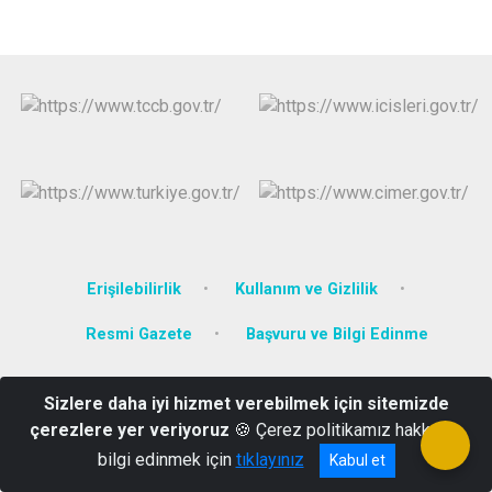
Erişilebilirlik
Kullanım ve Gizlilik
Resmi Gazete
Başvuru ve Bilgi Edinme
Hükümet Konağı, Narman/Erzurum
Sizlere daha iyi hizmet verebilmek için sitemizde
0 (442) 741 20 05
çerezlere yer veriyoruz
🍪 Çerez politikamız hakkında
bilgi edinmek için
tıklayınız
Kabul et