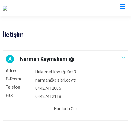
Erzurum
İletişim
Aşkale
Oltu
Çat
Olur
Narman Kaymakamlığı
A
Hınıs
Pasinler
Adres
Hükumet Konağı Kat 3
Horasan
Pazaryolu
E-Posta
narman@icisleri.gov.tr
Aziziye
Şenkaya
Telefon
04427412005
İspir
Tekman
Fax
04427412118
Karaçoban
Tortum
Haritada Gör
Karayazı
Uzundere
Köprüköy
Palandöken
Narman
Yakutiye